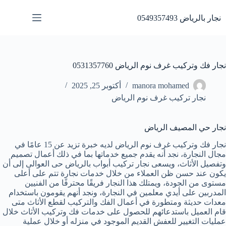
لتجاوز
لى
نجار بالرياض 0549357493
لمحتوى
نجار فك وتركيب غرف نوم الرياض 0531357760
manora mohamed
أكتوبر 25, 2025
نجار تركيب غرف نوم الرياض
نجار حي المصيف الرياض
نجار فك وتركيب غرف نوم الرياض لديه خبرة تزيد عن 15 عامًا في
مجال النجارة، نجد أنه يقدم جميع خدماتها بما في ذلك أعمال تصميم
وتفصيل الأثاث، ويسعى نجار تركيب أبواب بالرياض حى العوالى إلى أن
يكون عند حسن ظن العملاء من خلال خدمات نجارة تتم على أعلى
مستوى من الجودة، ويمتلك هذا النجار فريقًا محترفًا من الفنيين
المدربين على أيدي معلمين في النجارة، ونجد أنهم يقومون باستخدام
معدات حديثة ومتطورة في أعمال الفك والتركيب لقطع الأثاث متى
قام العميل باستدعائهم للحصول على خدمات فك وتركيب الأثاث خلال
عمليات التغيير للعفش القديم الموجود في منزله أو خلال عملية