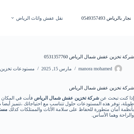
لتجاوز
لى
لمحتوى
نجار بالرياض 0549357493
نقل عفش واثاث الرياض
شركة تخزين عفش شمال الرياض 0531357760
manora mohamed
مارس 15, 2025
مستودعات تخزين و
شركة تخزين عفش شمال الرياض
إذا كنت تبحث عن
شركة تخزين عفش شمال الرياض
فأنت في المكان ا
طويلة، توفر هذه المستودعات حلول تتناسب مع احتياجاتك ،تتميز أيضا
م
بأنظمة أمان متطورة للحفاظ على سلامة الأثاث والممتلكات كذلك
مستو
والراحة وهما الأساس.