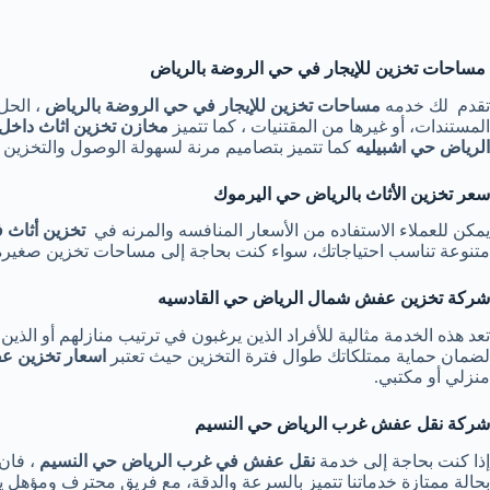
مساحات تخزين للإيجار في حي الروضة بالرياض
تقدم لك خدمه
مساحات تخزين للإيجار في حي الروضة بالرياض
، الحل
المستندات، أو غيرها من المقتنيات ، كما تتميز
مخازن تخزين اثاث داخل
الرياض حي اشبيليه
كما تتميز بتصاميم مرنة لسهولة الوصول والتخزين ،
سعر تخزين الأثاث بالرياض حي اليرموك
يمكن للعملاء الاستفاده من الأسعار المنافسه والمرنه في
تخزين أثاث 
متنوعة تناسب احتياجاتك، سواء كنت بحاجة إلى مساحات تخزين صغيرة أ
شركة تخزين عفش شمال الرياض حي القادسيه
تعد هذه الخدمة مثالية للأفراد الذين يرغبون في ترتيب منازلهم أو الذين
لضمان حماية ممتلكاتك طوال فترة التخزين حيث تعتبر
اسعار تخزين ع
منزلي أو مكتبي.
شركة نقل عفش غرب الرياض حي النسيم
إذا كنت بحاجة إلى خدمة
نقل عفش في غرب الرياض
حي النسيم
، فان 
بحالة ممتازة خدماتنا تتميز بالسرعة والدقة، مع فريق محترف ومؤهل يت