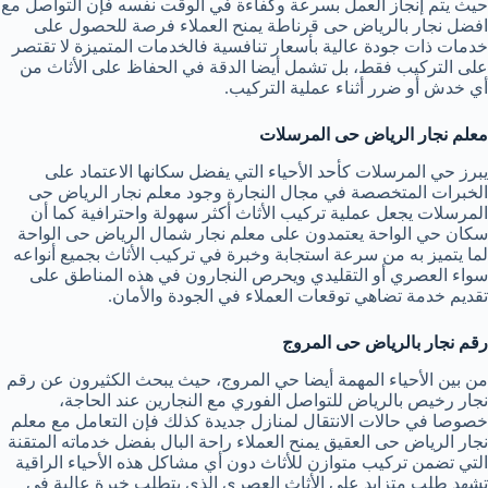
حيث يتم إنجاز العمل بسرعة وكفاءة في الوقت نفسه فإن التواصل مع
افضل نجار بالرياض حى قرناطة يمنح العملاء فرصة للحصول على
خدمات ذات جودة عالية بأسعار تنافسية فالخدمات المتميزة لا تقتصر
على التركيب فقط، بل تشمل أيضا الدقة في الحفاظ على الأثاث من
أي خدش أو ضرر أثناء عملية التركيب.
معلم نجار الرياض حى المرسلات
يبرز حي المرسلات كأحد الأحياء التي يفضل سكانها الاعتماد على
الخبرات المتخصصة في مجال النجارة وجود معلم نجار الرياض حى
المرسلات يجعل عملية تركيب الأثاث أكثر سهولة واحترافية كما أن
سكان حي الواحة يعتمدون على معلم نجار شمال الرياض حى الواحة
لما يتميز به من سرعة استجابة وخبرة في تركيب الأثاث بجميع أنواعه
سواء العصري أو التقليدي ويحرص النجارون في هذه المناطق على
تقديم خدمة تضاهي توقعات العملاء في الجودة والأمان.
رقم نجار بالرياض حى المروج
من بين الأحياء المهمة أيضا حي المروج، حيث يبحث الكثيرون عن رقم
نجار رخيص بالرياض للتواصل الفوري مع النجارين عند الحاجة،
خصوصا في حالات الانتقال لمنازل جديدة كذلك فإن التعامل مع معلم
نجار الرياض حى العقيق يمنح العملاء راحة البال بفضل خدماته المتقنة
التي تضمن تركيب متوازن للأثاث دون أي مشاكل هذه الأحياء الراقية
تشهد طلب متزايد على الأثاث العصري الذي يتطلب خبرة عالية في