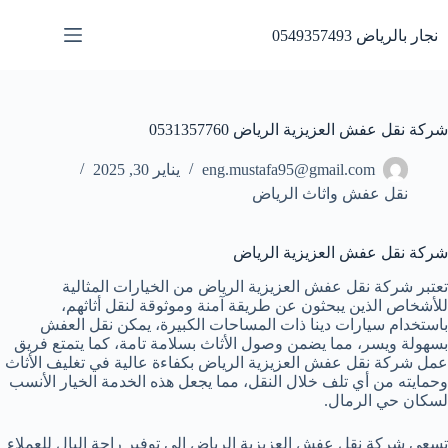
لتجاوز
لى
نجار بالرياض 0549357493
لمحتوى
شركة نقل عفش العزيزية الرياض 0531357760
eng.mustafa95@gmail.com
يناير 30, 2025
نقل عفش واثاث الرياض
شركة نقل عفش العزيزية الرياض
تعتبر شركة نقل عفش العزيزية الرياض من الخيارات المثالية
للأشخاص الذين يبحثون عن طريقة آمنة وموثوقة لنقل أثاثهم،
باستخدام سيارات دينا ذات المساحات الكبيرة، يمكن نقل العفش
بسهولة ويسر، مما يضمن وصول الأثاث بسلامة تامة، كما يتمتع فريق
عمل شركة نقل عفش العزيزية الرياض بكفاءة عالية في تغليف الأثاث
وحمايته من أي تلف خلال النقل، مما يجعل هذه الخدمة الخيار الأنسب
لسكان حي الرمال.
تسعى شركة نقل عفش العزيزية الرياض إلى توفير راحة البال للعملاء