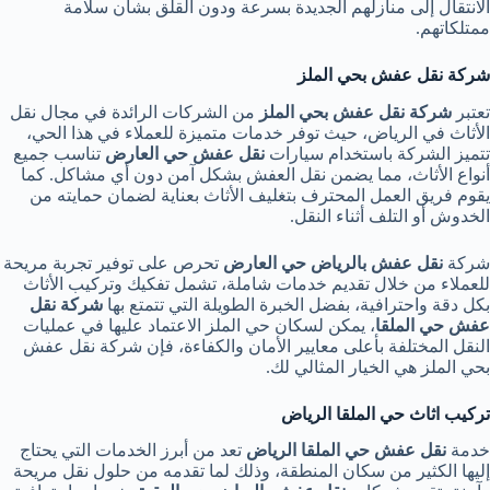
الانتقال إلى منازلهم الجديدة بسرعة ودون القلق بشأن سلامة
ممتلكاتهم.
شركة نقل عفش بحي الملز
تعتبر
شركة نقل عفش بحي الملز
من الشركات الرائدة في مجال نقل
الأثاث في الرياض، حيث توفر خدمات متميزة للعملاء في هذا الحي،
تتميز الشركة باستخدام سيارات
نقل عفش حي العارض
تناسب جميع
أنواع الأثاث، مما يضمن نقل العفش بشكل آمن دون أي مشاكل. كما
يقوم فريق العمل المحترف بتغليف الأثاث بعناية لضمان حمايته من
الخدوش أو التلف أثناء النقل.
شركة
نقل عفش بالرياض حي العارض
تحرص على توفير تجربة مريحة
للعملاء من خلال تقديم خدمات شاملة، تشمل تفكيك وتركيب الأثاث
بكل دقة واحترافية، بفضل الخبرة الطويلة التي تتمتع بها
شركة نقل
عفش حي الملقا
، يمكن لسكان حي الملز الاعتماد عليها في عمليات
النقل المختلفة بأعلى معايير الأمان والكفاءة، فإن شركة نقل عفش
بحي الملز هي الخيار المثالي لك.
تركيب اثاث حي الملقا الرياض
خدمة
نقل عفش حي الملقا الرياض
تعد من أبرز الخدمات التي يحتاج
إليها الكثير من سكان المنطقة، وذلك لما تقدمه من حلول نقل مريحة